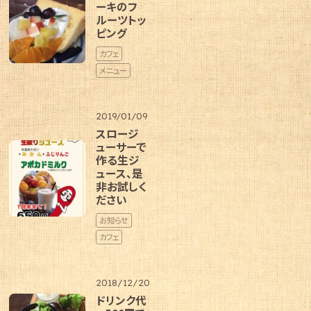
ーキのフ
ルーツトッ
ピング
カフェ
メニュー
2019/01/09
スロージ
ューサーで
作る生ジ
ュース、是
非お試しく
ださい
お知らせ
カフェ
2018/12/20
ドリンク代