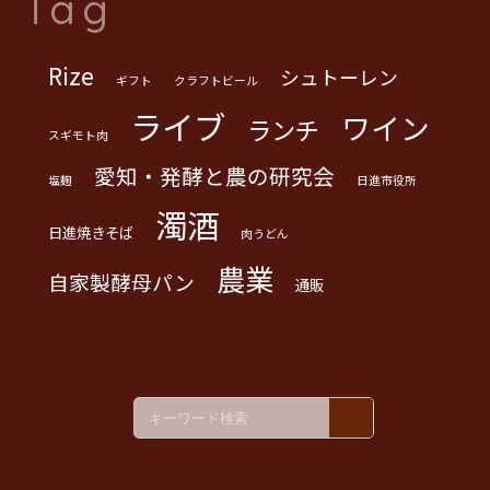
Tag
Rize
シュトーレン
ギフト
クラフトビール
ライブ
ワイン
ランチ
スギモト肉
愛知・発酵と農の研究会
塩麹
日進市役所
濁酒
日進焼きそば
肉うどん
農業
自家製酵母パン
通販