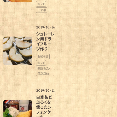
カフェ
出来事
2019/10/16
シュトーレ
ン用ドラ
イフルー
ツ作り
お知らせ
カフェ
発酵食品・
自然食品
2019/10/11
自家製ど
ぶろくを
使ったシ
フォンケ
ーキ