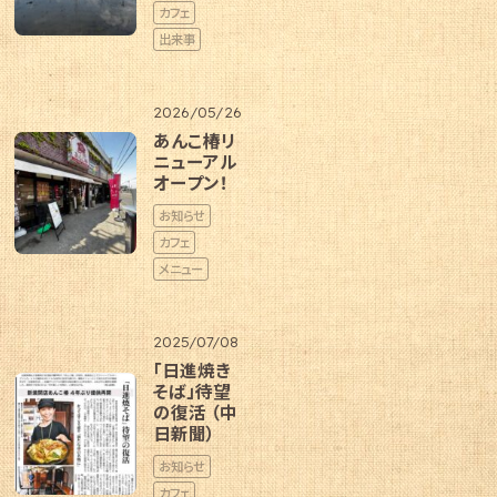
カフェ
出来事
2026/05/26
あんこ椿リ
ニューアル
オープン！
お知らせ
カフェ
メニュー
2025/07/08
「日進焼き
そば」待望
の復活 （中
日新聞）
お知らせ
カフェ