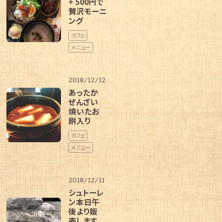
+ 500円で
贅沢モーニ
ング
カフェ
メニュー
2018/12/12
あったか
ぜんざい
焼いたお
餅入り
カフェ
メニュー
2018/12/11
シュトーレ
ン本日午
後より販
売します