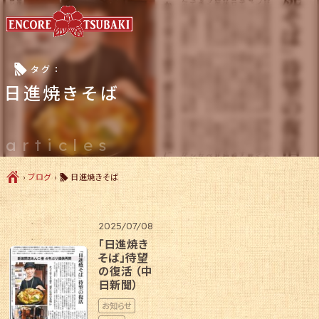
l
タグ：
日進焼きそば
articles
Ç
›
ブログ
›
日進焼きそば
l
2025/07/08
「日進焼き
そば」待望
の復活 （中
日新聞）
お知らせ