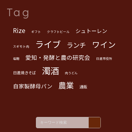
Tag
Rize
シュトーレン
ギフト
クラフトビール
ライブ
ワイン
ランチ
スギモト肉
愛知・発酵と農の研究会
塩麹
日進市役所
濁酒
日進焼きそば
肉うどん
農業
自家製酵母パン
通販