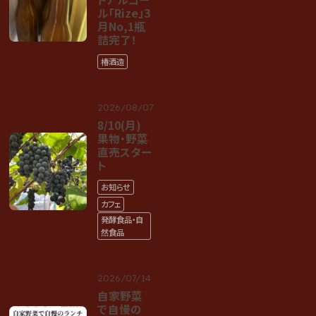
ル「Rize」3
月No,1瓶
詰完了！
椿酒造
2026/08/07
8/10(月)
果物・野菜
直売スター
ト
お知らせ
カフェ
発酵食品・自
然食品
2026/07/14
自家野菜
で自慢の