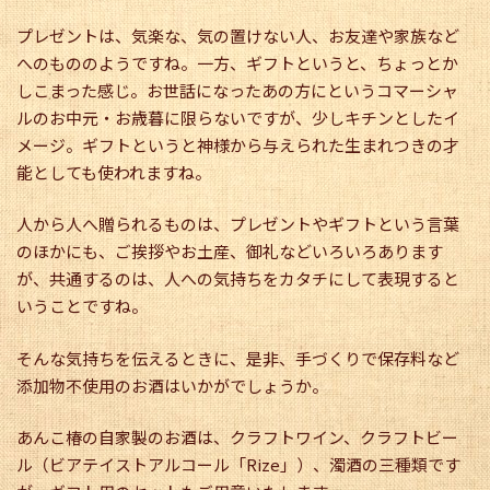
プレゼントは、気楽な、気の置けない人、お友達や家族など
へのもののようですね。一方、ギフトというと、ちょっとか
しこまった感じ。お世話になったあの方にというコマーシャ
ルのお中元・お歳暮に限らないですが、少しキチンとしたイ
メージ。ギフトというと神様から与えられた生まれつきの才
能としても使われますね。
人から人へ贈られるものは、プレゼントやギフトという言葉
のほかにも、ご挨拶やお土産、御礼などいろいろあります
が、共通するのは、人への気持ちをカタチにして表現すると
いうことですね。
そんな気持ちを伝えるときに、是非、手づくりで保存料など
添加物不使用のお酒はいかがでしょうか。
あんこ椿の自家製のお酒は、クラフトワイン、クラフトビー
ル（ビアテイストアルコール「Rize」）、濁酒の三種類です