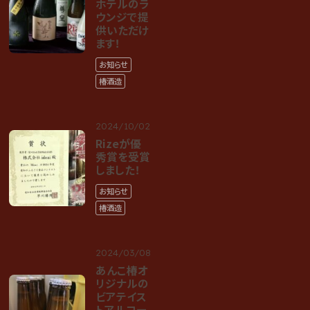
ホテルのラ
ウンジで提
供いただけ
ます！
お知らせ
椿酒造
2024/10/02
Rizeが優
秀賞を受賞
しました！
お知らせ
椿酒造
2024/03/08
あんこ椿オ
リジナルの
ビアテイス
トアルコー