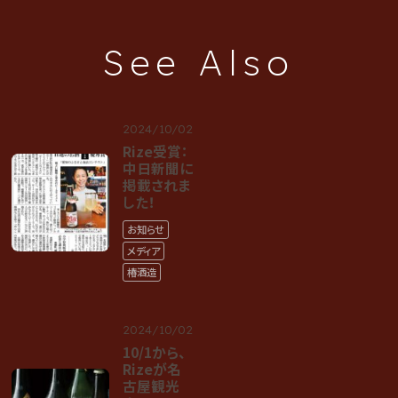
See Also
2024/10/02
Rize受賞：
中日新聞に
掲載されま
した！
お知らせ
メディア
椿酒造
2024/10/02
10/1から、
Rizeが名
古屋観光