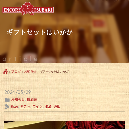
ギフトセットはいかが
article
Ç
›
ブログ
›
お知らせ
›
ギフトセットはいかが
2024/03/29
ë
お知らせ
,
椿酒造
l
Rize
,
ギフト
,
ワイン
,
濁酒
,
通販