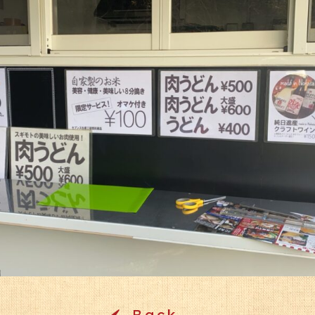
Back
‹