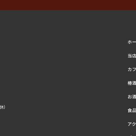
ホ
当
カ
椿
お
定休）
食
ア