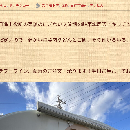
l
らせ
,
キッチンカー
スギモト肉
,
塩麹
,
日進市役所
,
肉うどん
日進市役所の東隣のにぎわい交流館の駐車場周辺でキッチ
だ寒いので、温かい特製肉うどんとご飯、その他いろいろ
。
ラフトワイン、濁酒のご注文も承ります！翌日ご用意して