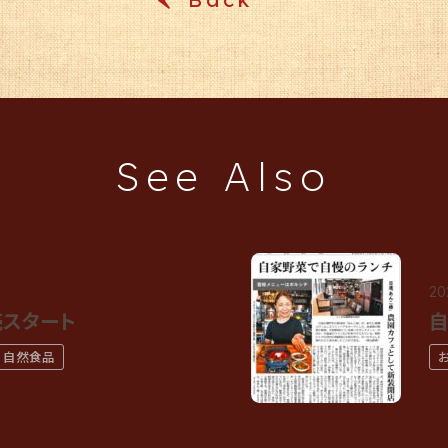
See Also
20
売スタート
自
・自然食品