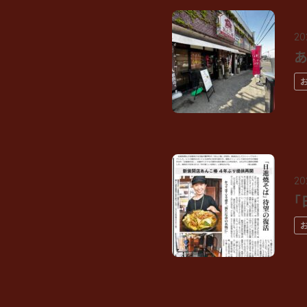
20
あ
20
「