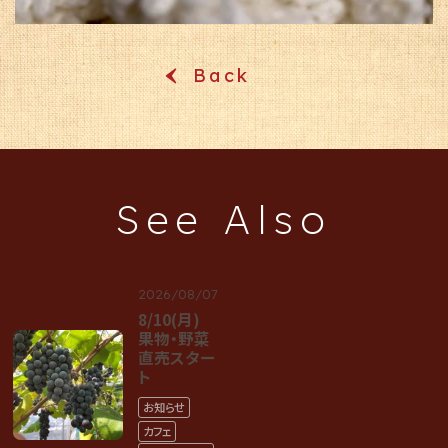
Back
‹
See Also
2026/08/07
8/10(月)
果物・野菜
直売スター
ト
お知らせ
カフェ