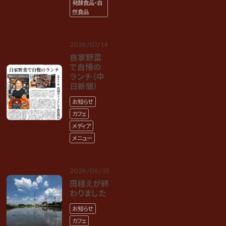
発酵食品・自
然食品
2026/07/14
自家野菜
で自慢の
ランチ（中
日新聞）
お知らせ
カフェ
メディア
メニュー
2026/06/15
田植えが終
わりました
お知らせ
カフェ