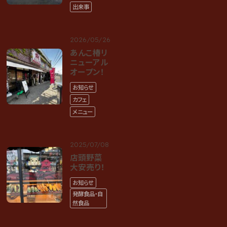
出来事
2026/05/26
あんこ椿リ
ニューアル
オープン！
お知らせ
カフェ
メニュー
2025/07/08
店頭野菜
大安売り！
お知らせ
発酵食品・自
然食品