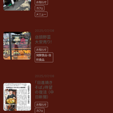
お知らせ
カフェ
メニュー
2025/07/08
店頭野菜
大安売り！
お知らせ
発酵食品・自
然食品
2025/07/08
「日進焼き
そば」待望
の復活 （中
日新聞）
お知らせ
カフェ