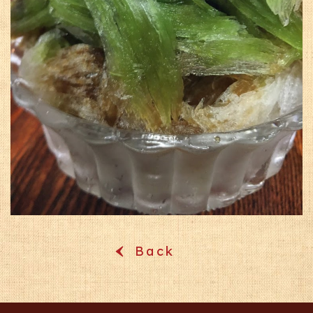
Back
‹