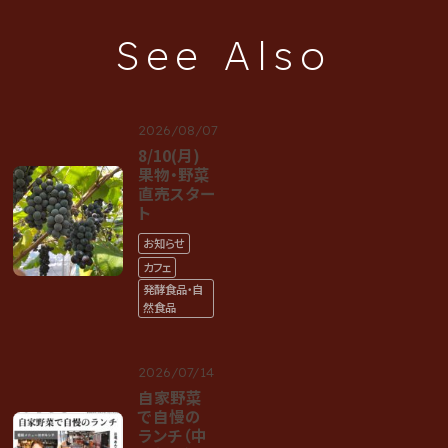
See Also
2026/08/07
8/10(月)
果物・野菜
直売スター
ト
お知らせ
カフェ
発酵食品・自
然食品
2026/07/14
自家野菜
で自慢の
ランチ（中