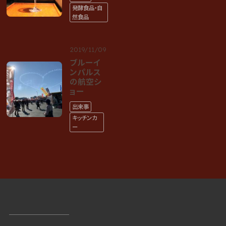
発酵食品・自
然食品
2019/11/09
ブルーイ
ンパルス
の航空シ
ョー
出来事
キッチンカ
ー