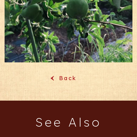
Back
‹
See Also