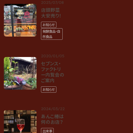
2025/07/08
店頭野菜
大安売り！
お知らせ
発酵食品・自
然食品
2020/01/05
セブンス・
ファクトリ
ー内覧会の
ご案内
お知らせ
2024/03/22
あんこ椿は
何のお店？
出来事