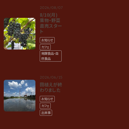
2026/08/07
8/10(月)
果物・野菜
直売スター
ト
お知らせ
カフェ
発酵食品・自
然食品
2026/06/15
田植えが終
わりました
お知らせ
カフェ
出来事