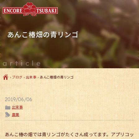
あんこ椿畑の青リンゴ
article
Ç
›
ブログ
›
出来事
›
あんこ椿畑の青リンゴ
2019/06/06
ë
出来事
l
農業
あんこ椿の畑では青リンゴがたくさん成ってます。アプリコッ