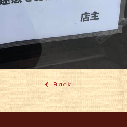
Back
‹