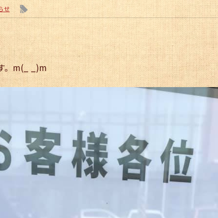
l
らせ
。
m(_ _)m