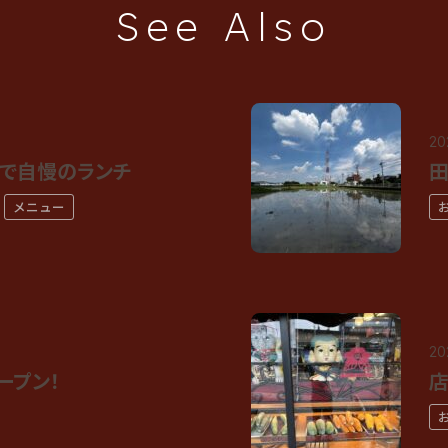
See Also
20
で自慢のランチ
田
メニュー
20
ープン！
店