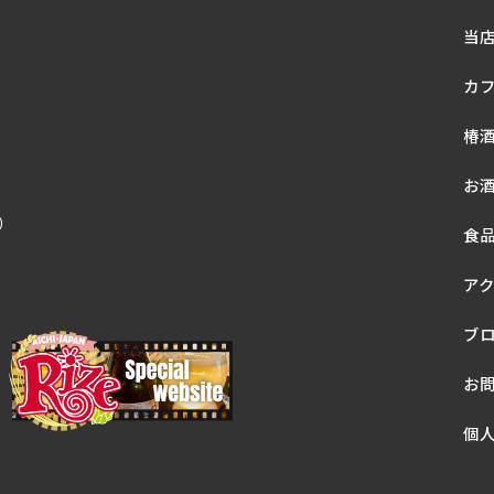
当
カ
椿
お
休）
食
ア
ブ
お
個