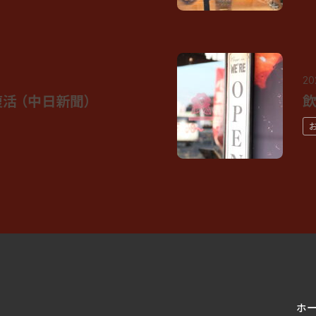
20
活 （中日新聞）
飲
ホ