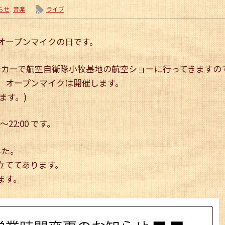
l
らせ
,
音楽
ライブ
オープンマイクの日です。
チンカーで航空自衛隊小牧基地の航空ショーに行ってきますの
、オープンマイクは開催します。
ます。)
22:00 です。
した。
立ててあります。
ます。