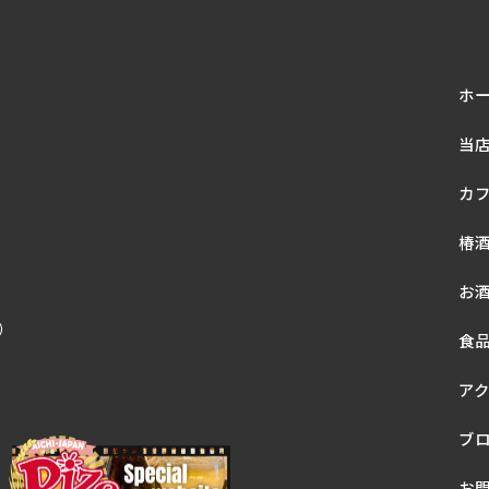
ホ
当
カ
椿
お
休）
食
ア
ブ
お