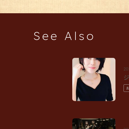
See Also
20
ジ