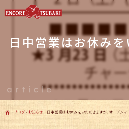
日中営業はお休みを
article
Ç
›
ブログ
›
お知らせ
›
日中営業はお休みをいただきますが、オープンマ