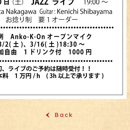
Back
‹