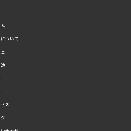
ーム
店について
フェ
酒造
酒
品
クセス
ログ
問い合わせ