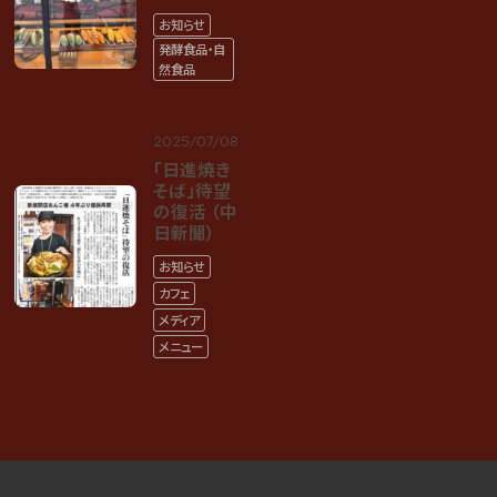
お知らせ
発酵食品・自
然食品
2025/07/08
「日進焼き
そば」待望
の復活 （中
日新聞）
お知らせ
カフェ
メディア
メニュー