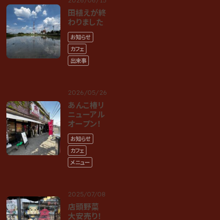
田植えが終
わりました
お知らせ
カフェ
出来事
2026/05/26
あんこ椿リ
ニューアル
オープン！
お知らせ
カフェ
メニュー
2025/07/08
店頭野菜
大安売り！