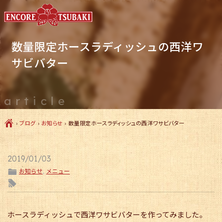
数量限定ホースラディッシュの西洋ワ
サビバター
article
Ç
›
ブログ
›
お知らせ
›
数量限定ホースラディッシュの西洋ワサビバター
2019/01/03
ë
お知らせ
,
メニュー
l
ホースラディッシュで西洋ワサビバターを作ってみました。