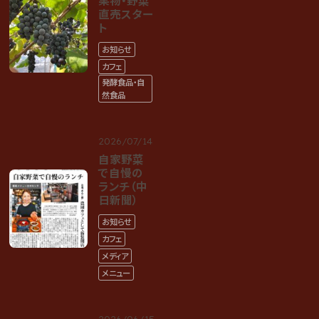
果物・野菜
直売スター
ト
お知らせ
カフェ
発酵食品・自
然食品
2026/07/14
自家野菜
で自慢の
ランチ（中
日新聞）
お知らせ
カフェ
メディア
メニュー
2026/06/15