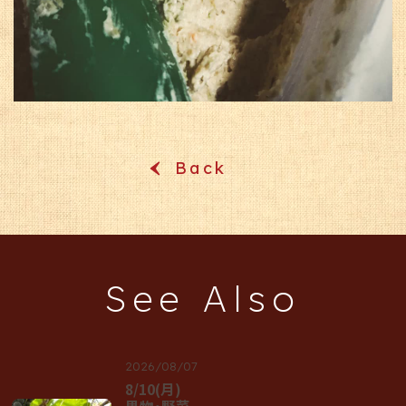
Back
‹
See Also
2026/08/07
8/10(月)