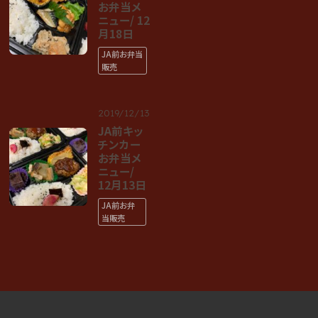
お弁当メ
ニュー/ 12
月18日
JA前お弁当
販売
2019/12/13
JA前キッ
チンカー
お弁当メ
ニュー/
12月13日
JA前お弁
当販売