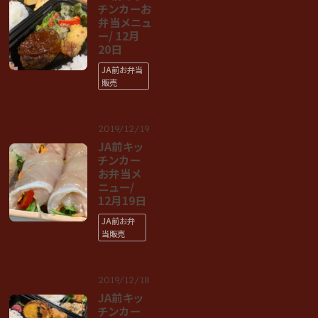
チンカーお
弁当メニュ
ー/ 12月
20日
JA前お弁当
販売
2019/12/19
JA前キッ
チンカー
お弁当メ
ニュー/
12月19日
JA前お弁
当販売
2019/12/18
JA前キッ
チンカー