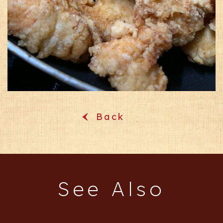
Back
‹
See Also