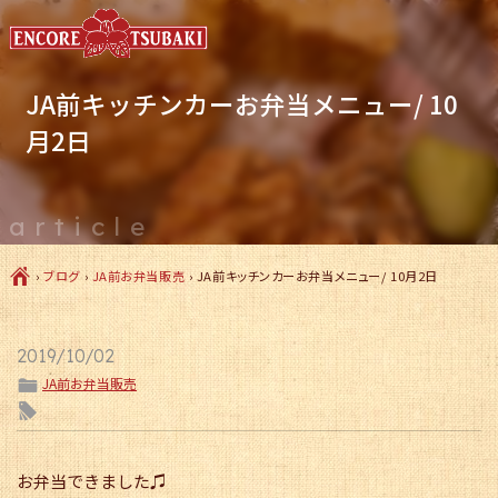
JA前キッチンカーお弁当メニュー/ 10
月2日
article
Ç
›
ブログ
›
JA前お弁当販売
›
JA前キッチンカーお弁当メニュー/ 10月2日
2019/10/02
ë
JA前お弁当販売
l
お弁当できました♫