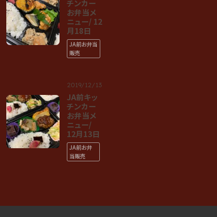
チンカー
お弁当メ
ニュー/ 12
月18日
JA前お弁当
販売
2019/12/13
JA前キッ
チンカー
お弁当メ
ニュー/
12月13日
JA前お弁
当販売