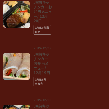
JA前キッ
チンカーお
弁当メニュ
ー/ 12月
20日
JA前お弁当
販売
2019/12/19
JA前キッ
チンカー
お弁当メ
ニュー/
12月19日
JA前お弁
当販売
2019/12/18
JA前キッ