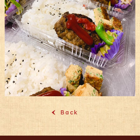
Back
‹