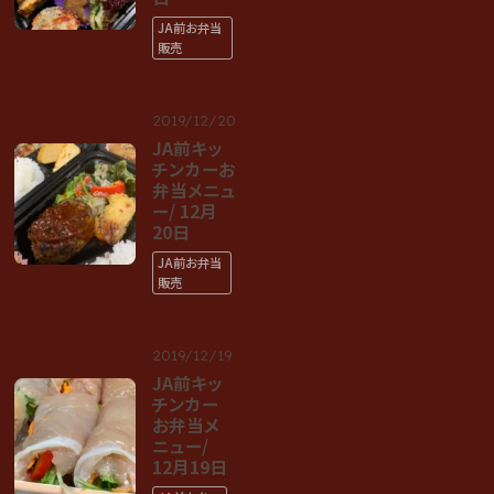
JA前お弁当
販売
2019/12/20
JA前キッ
チンカーお
弁当メニュ
ー/ 12月
20日
JA前お弁当
販売
2019/12/19
JA前キッ
チンカー
お弁当メ
ニュー/
12月19日