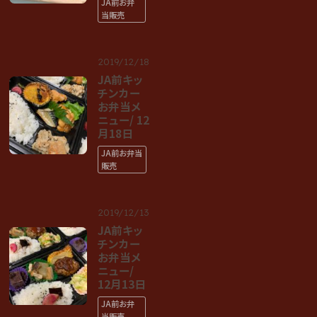
JA前お弁
当販売
2019/12/18
JA前キッ
チンカー
お弁当メ
ニュー/ 12
月18日
JA前お弁当
販売
2019/12/13
JA前キッ
チンカー
お弁当メ
ニュー/
12月13日
JA前お弁
当販売