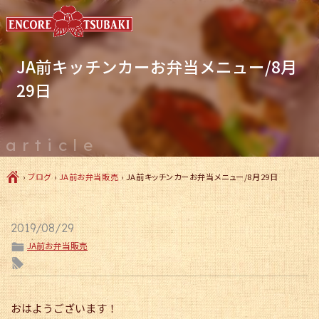
JA前キッチンカーお弁当メニュー/8月
29日
article
Ç
›
ブログ
›
JA前お弁当販売
›
JA前キッチンカーお弁当メニュー/8月29日
2019/08/29
ë
JA前お弁当販売
l
おはようございます！