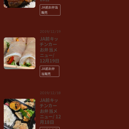
JA前お弁当
販売
2019/12/19
JA前キッ
チンカー
お弁当メ
ニュー/
12月19日
JA前お弁
当販売
2019/12/18
JA前キッ
チンカー
お弁当メ
ニュー/ 12
月18日