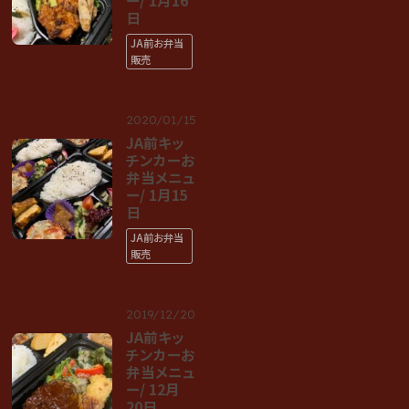
ー/ 1月16
日
JA前お弁当
販売
2020/01/15
JA前キッ
チンカーお
弁当メニュ
ー/ 1月15
日
JA前お弁当
販売
2019/12/20
JA前キッ
チンカーお
弁当メニュ
ー/ 12月
20日