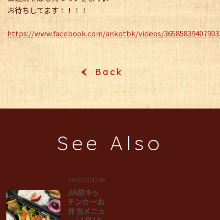
お待ちしてます！！！！
https://www.facebook.com/ankotbk/videos/36585839407903
Back
‹
See Also
2020/01/16
JA前キッ
チンカーお
弁当メニュ