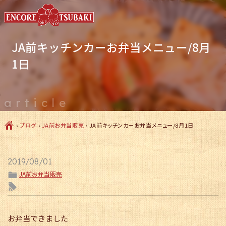
JA前キッチンカーお弁当メニュー/8月
1日
article
Ç
›
ブログ
›
JA前お弁当販売
›
JA前キッチンカーお弁当メニュー/8月1日
2019/08/01
ë
JA前お弁当販売
l
お弁当できました