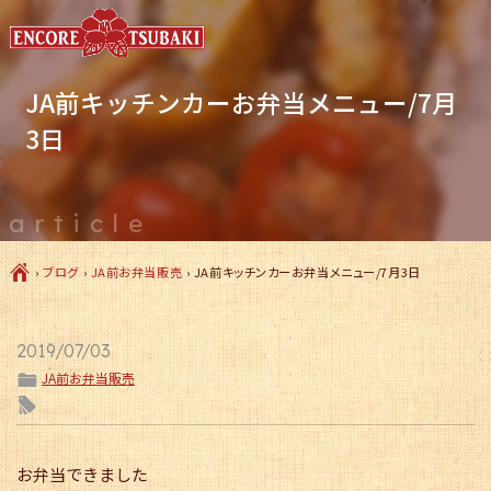
JA前キッチンカーお弁当メニュー/7月
3日
article
Ç
›
ブログ
›
JA前お弁当販売
›
JA前キッチンカーお弁当メニュー/7月3日
2019/07/03
ë
JA前お弁当販売
l
お弁当できました