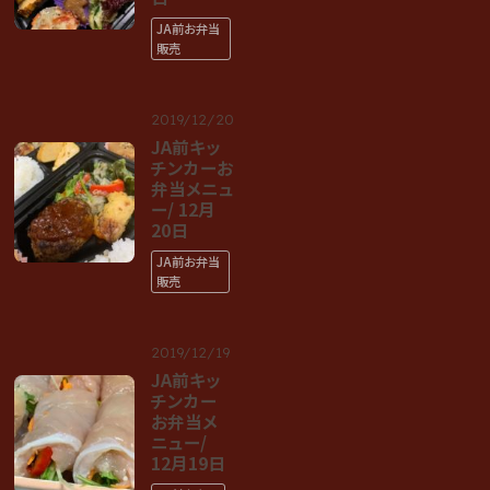
JA前お弁当
販売
2019/12/20
JA前キッ
チンカーお
弁当メニュ
ー/ 12月
20日
JA前お弁当
販売
2019/12/19
JA前キッ
チンカー
お弁当メ
ニュー/
12月19日