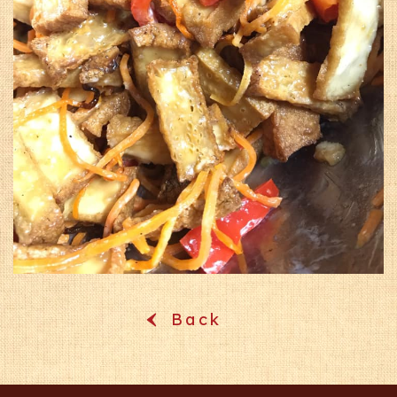
Back
‹