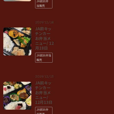
JA前お弁
当販売
2019/12/18
JA前キッ
チンカー
お弁当メ
ニュー/ 12
月18日
JA前お弁当
販売
2019/12/13
JA前キッ
チンカー
お弁当メ
ニュー/
12月13日
JA前お弁