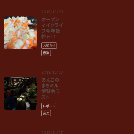
2019/12/21
オープン
マイクライ
ブ今年最
終日！！
お知らせ
音楽
2019/11/30
あんこの
まちミル
博覧会ラ
スト
レポート
音楽
2019/11/27