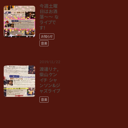
今週土曜
日はお洒
落〜〜 な
ライブで
す！
お知らせ
音楽
2019/11/22
渡邊リナ,
柴山ケン
イチ シャ
ンソン&ジ
ャズライブ
音楽