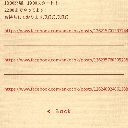
18:30開場、19:00スタート！
22:00までやってます！
お待ちしております♫♫♫♫♫♫
https://www.facebook.com/ankotbk/posts/126215701397244
https://www.facebook.com/ankotbk/posts/126235760395238
https://www.facebook.com/ankotbk/posts/126240924061388
Back
‹