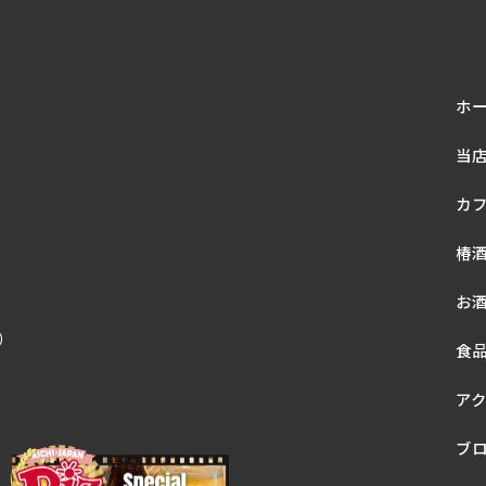
ホ
当
カ
椿
お
休）
食
ア
ブ