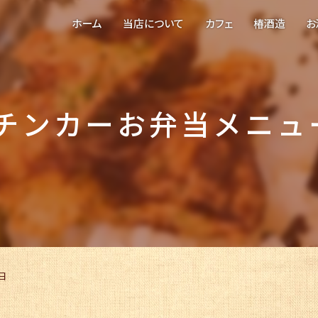
ホーム
当店について
カフェ
椿酒造
お
チンカーお弁当メニュー
日