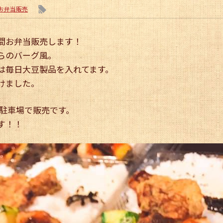
l
前お弁当販売
間お弁当販売します！
らのバーグ風。
は毎日大豆製品を入れてます。
けました。
JA駐車場で販売です。
す！！