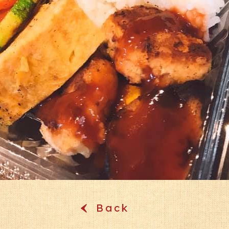
Back
‹