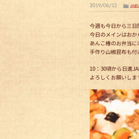
2019/06/12
ë
JA
今週も今日から三日
今日のメインはおか
あんこ椿のお弁当に
手作り山椒昆布も付
10：30頃から日進
よろしくお願いしま