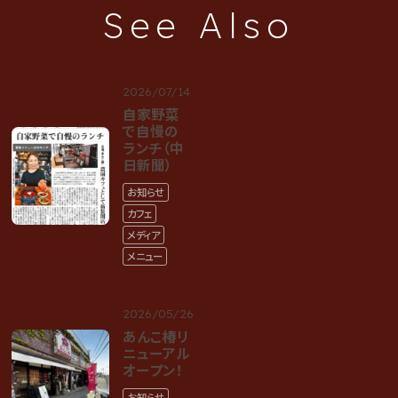
See Also
2026/07/14
自家野菜
で自慢の
ランチ（中
日新聞）
お知らせ
カフェ
メディア
メニュー
2026/05/26
あんこ椿リ
ニューアル
オープン！
お知らせ