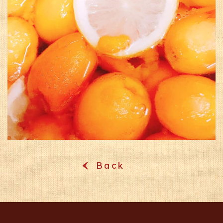
Back
‹