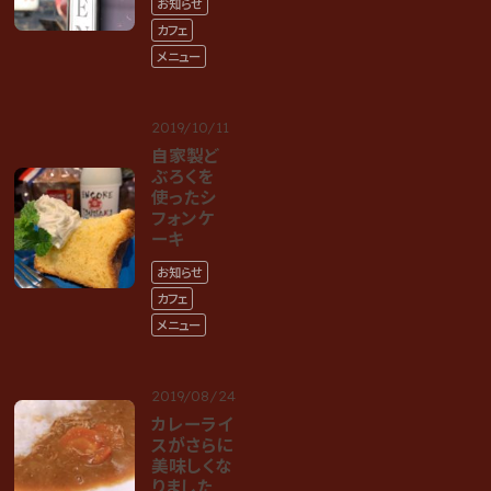
お知らせ
カフェ
メニュー
2019/10/11
自家製ど
ぶろくを
使ったシ
フォンケ
ーキ
お知らせ
カフェ
メニュー
2019/08/24
カレーライ
スがさらに
美味しくな
りました