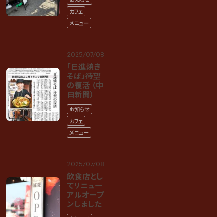
カフェ
メニュー
2025/07/08
「日進焼き
そば」待望
の復活 （中
日新聞）
お知らせ
カフェ
メニュー
2025/07/08
飲食店とし
てリニュー
アルオープ
ンしました