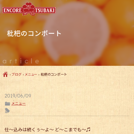
枇杷のコンポート
article
Ç
›
ブログ
›
メニュー
›
枇杷のコンポート
2019/06/09
ë
メニュー
l
仕〜込みは続くぅ〜よ〜 ど〜こまでも〜♫