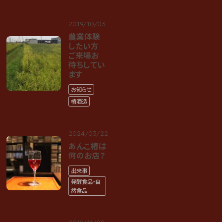
2019/10/03
農業体験
したい方
ご来場お
待ちしてい
ます
お知らせ
椿酒造
2024/03/22
あんこ椿は
何のお店？
出来事
発酵食品・自
然食品