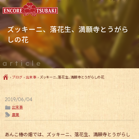
ズッキーニ、落花生、満願寺とうがら
しの花
article
Ç
›
ブログ
›
出来事
›
ズッキーニ、落花生、満願寺とうがらしの花
2019/06/04
ë
出来事
l
農業
あんこ椿の畑では、ズッキーニ、落花生、満願寺とうがらし