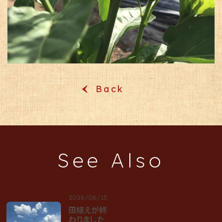
Back
‹
See Also
2026/06/15
田植えが終
わりました