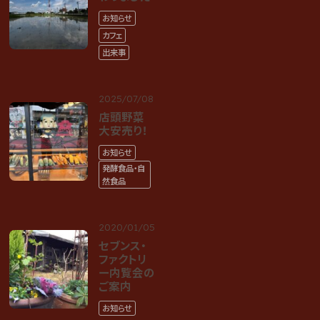
お知らせ
カフェ
出来事
2025/07/08
店頭野菜
大安売り！
お知らせ
発酵食品・自
然食品
2020/01/05
セブンス・
ファクトリ
ー内覧会の
ご案内
お知らせ