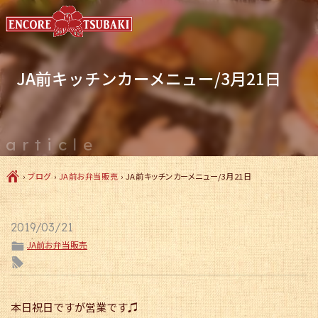
JA前キッチンカーメニュー/3月21日
article
Ç
›
ブログ
›
JA前お弁当販売
›
JA前キッチンカーメニュー/3月21日
2019/03/21
ë
JA前お弁当販売
l
本日祝日ですが営業です♫