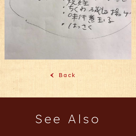
Back
‹
See Also