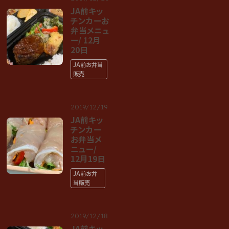
JA前キッ
チンカーお
弁当メニュ
ー/ 12月
20日
JA前お弁当
販売
2019/12/19
JA前キッ
チンカー
お弁当メ
ニュー/
12月19日
JA前お弁
当販売
2019/12/18
JA前キッ