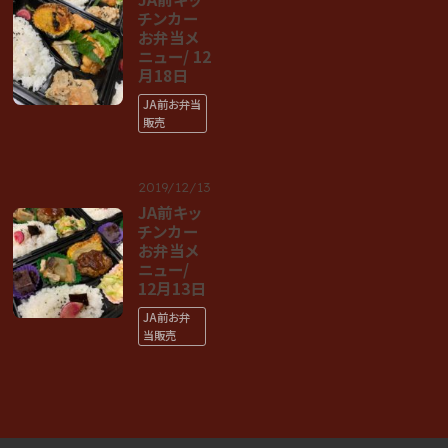
チンカー
お弁当メ
ニュー/ 12
月18日
JA前お弁当
販売
2019/12/13
JA前キッ
チンカー
お弁当メ
ニュー/
12月13日
JA前お弁
当販売