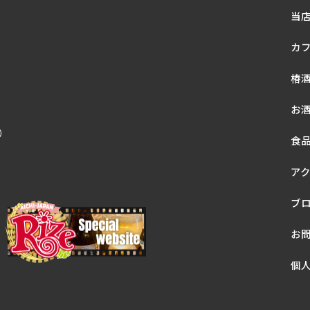
当
カ
椿
お
休）
食
ア
ブ
お
個