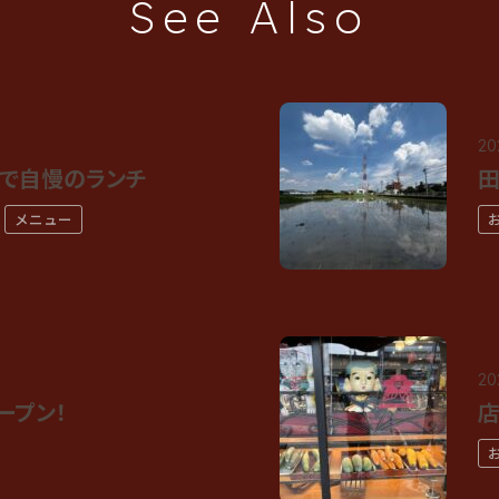
See Also
20
で自慢のランチ
田
メニュー
20
ープン！
店