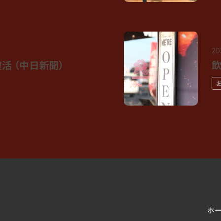
20
活 （中日新聞）
飲
ホ