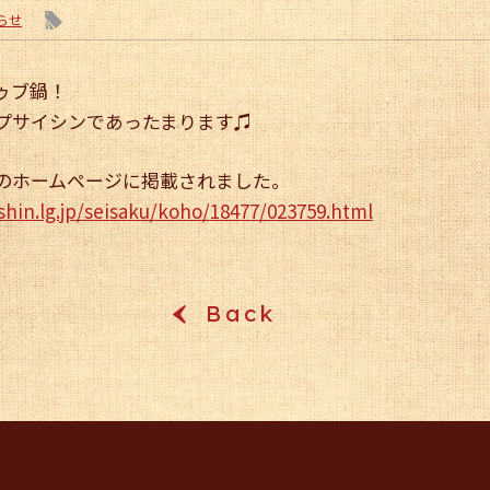
l
らせ
ゥブ鍋！
プサイシンであったまります♫
のホームページに掲載されました。
shin.lg.jp/seisaku/koho/18477/023759.html
Back
‹